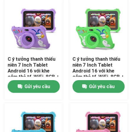
Hướng dẫn VR
Về chúng tôi
Tham quan nhà máy
C ý tưởng thanh thiếu
C ý tưởng thanh thiếu
niên 7 Inch Tablet
niên 7 Inch Tablet
Android 16 với khe
Android 16 với khe
Kiểm soát chất lượng
cắm thẻ tf, WiFi, 8GB +
cắm thẻ tf, WiFi, 8GB +
256GB, 1024 * 600
256GB, 1024 * 600
Gửi yêu cầu
Gửi yêu cầu
CM89
CM89
Liên hệ chúng tôi
Tin tức
Yêu cầu báo giá