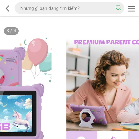
3
/
4