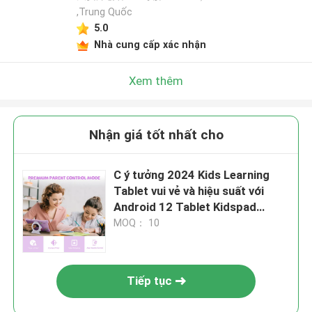
,Trung Quốc
5.0
Nhà cung cấp xác nhận
Xem thêm
Nhận giá tốt nhất cho
C ý tưởng 2024 Kids Learning
Tablet vui vẻ và hiệu suất với
Android 12 Tablet Kidspad
CM88
MOQ： 10
Tiếp tục