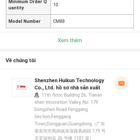
Minimum Order Q
10
uantity
Model Number
CM88
Xem thêm
Về chúng tôi
Shenzhen Huikun Technology
Co., Ltd. hồ sơ nhà sản xuất
11th floor, Building 26, Tianan
shen Innovation Valley, No. 179
Dongshen Road Fenggang
Section,Fenggang
Town,Dongguan,Guangdong（广东
省东莞市凤岗镇东深路凤岗段 179 号
天安深创谷 26 号楼 1101 室）