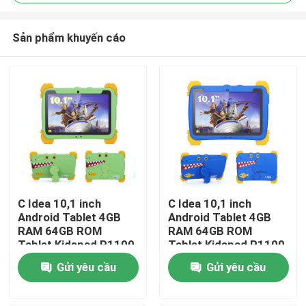
Sản phẩm khuyến cáo
C Idea 10,1 inch
C Idea 10,1 inch
Nhà
Android Tablet 4GB
Android Tablet 4GB
RAM 64GB ROM
RAM 64GB ROM
Tablet Kidspad P1100
Tablet Kidspad P1100
Sản phẩm
Gửi yêu cầu
Gửi yêu cầu
Video