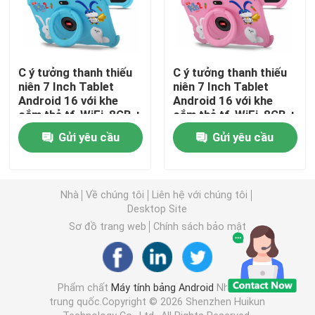
Máy tính bảng Android
C ý tưởng thanh thiếu
C ý tưởng thanh thiếu
Smart Tablet PC
niên 7 Inch Tablet
niên 7 Inch Tablet
Android 16 với khe
Android 16 với khe
cắm thẻ tf, WiFi, 8GB +
cắm thẻ tf, WiFi, 8GB +
Máy tính bảng màn hình cảm ứng
256GB, 1024 * 600
256GB, 1024 * 600
Gửi yêu cầu
Gửi yêu cầu
CM89
CM89
Bảng thuốc Kidspad
Nhà
Về chúng tôi
Liên hệ với chúng tôi
Desktop Site
Bảng tính năng giáo dục cho học sinh
Sơ đồ trang web
Chính sách bảo mật
Máy tính bảng 7 inch
Phẩm chất
Máy tính bảng Android
Nhà máy
trung quốc.Copyright © 2026 Shenzhen Huikun
Máy tính bảng 8 inch