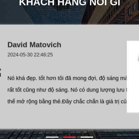
KHÁCH HÀNG NÓI GÌ
Luke.
2024-05-30 22:50:02
Máy tính bảng này có cảm giác vững chắc, chủ yếu
thân hình kim loại. Tôi nghĩ rằng nó cũng có kích t
hình dạng tốt. Nó có trọng lượng vừa phải. Các nú
cứng cũng cảm thấy vững chắc và hoạt động tốt.Nó
khá đấy..