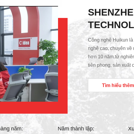
SHENZHE
TECHNOLO
Công nghệ Huikun là 
nghệ cao, chuyên về 
hơn 10 năm.từ nghiên 
tiên phong, sản xuất 
sau bán hàng đáng ti
ở Công viên Công ng
Tìm hiểu thêm
Dongguan, Quảng Đông
vuông.các thành phố
Kông, Macau, Quảng C
hàng năm:
Năm thành lập:
Xu