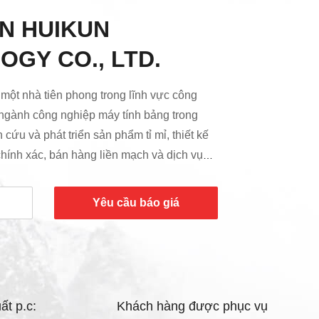
N HUIKUN
GY CO., LTD.
một nhà tiên phong trong lĩnh vực công
ngành công nghiệp máy tính bảng trong
cứu và phát triển sản phẩm tỉ mỉ, thiết kế
chính xác, bán hàng liền mạch và dịch vụ
n cậy. Nhà máy hiện đại của chúng tôi, nằm
hiệp Tianan Shengchuanggu, Fenggang,
Yêu cầu báo giá
, trải rộng trên hơn 10.000 mét
 đô thị nhộn nhịp như Thâm Quyến, Hồng
hâu, ...
ất p.c:
Khách hàng được phục vụ