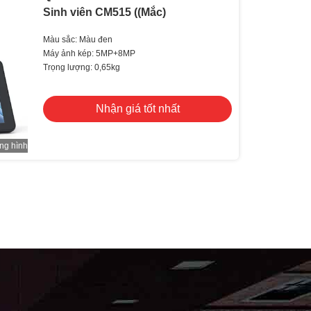
Sinh viên CM515 ((Mắc)
Màu sắc: Màu đen
Máy ảnh kép: 5MP+8MP
Trọng lượng: 0,65kg
Nhận giá tốt nhất
ng hình