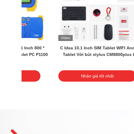
 Android
C Idea 10,1 inch Android Tablet 4GB RAM
C Id
us bạc
64GB ROM Tablet Kidspad P1100
tay 
Nhận giá tốt nhất