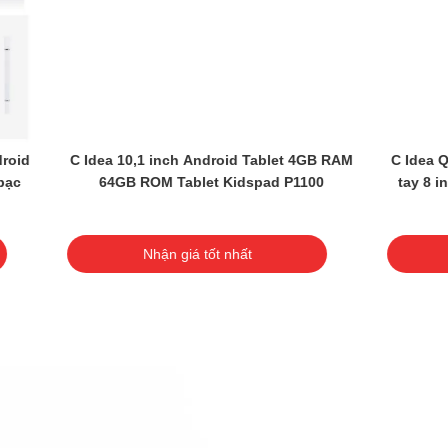
ea Quad Core Android Tablet Đồ cầm
Máy tính bảng mới nhấ
8 inch Tablet cho sinh viên Với bàn
Android 13 Tablet Kids
phím CM828 Đen
dục CM91 mà
Nhận giá tốt nhất
Nhận giá tốt n