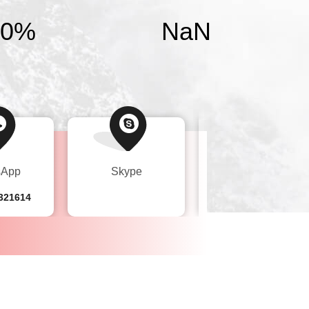
0
%
NaN
sApp
Skype
wechat
321614
+8613535321614