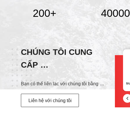
200
+
40000
CHÚNG TÔI CUNG
CẤP
wechat
DỊCH VỤ TỐT NHẤT!
+8613535321614
Bạn có thể liên lạc với chúng tôi bằng nhiều cách khác nhau
Liên hệ với chúng tôi