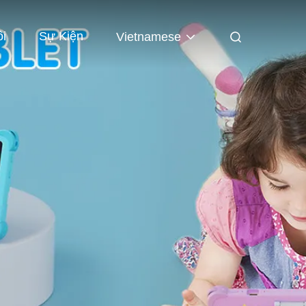
ôi
Sự Kiện
Vietnamese