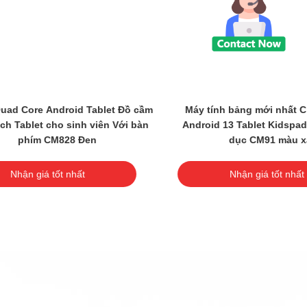
Video
t C Idea 4+32GB
C Idea Android Tablets 6+128GB Quad
pad với APP giáo
Core 7 Inch Tablet PC Cho Sinh viên
u xanh
CM515 ((Mắc)
hất
Nhận giá tốt nhất