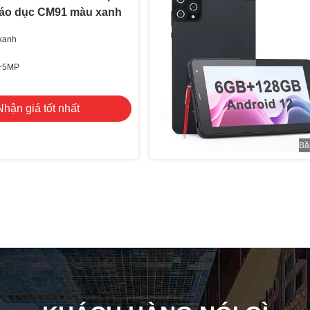
iáo dục CM91 màu xanh
xanh
P+5MP
Nhận giá tốt nhất
Bă