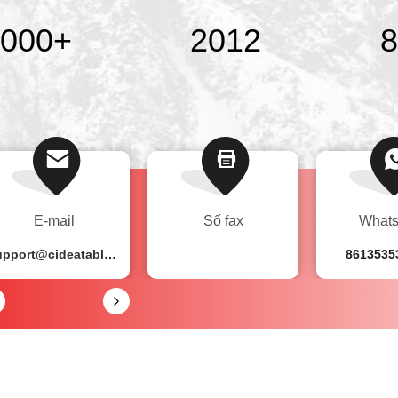
000
+
2012
8
E-mail
Số fax
What
support@cideatablet.com
8613535