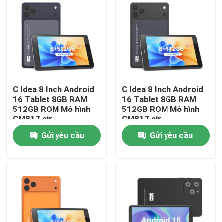
Hướng dẫn VR
Về chúng tôi
C Idea 8 Inch Android
C Idea 8 Inch Android
Tham quan nhà máy
16 Tablet 8GB RAM
16 Tablet 8GB RAM
512GB ROM Mô hình
512GB ROM Mô hình
CM817 air
CM817 air
Kiểm soát chất lượng
Gửi yêu cầu
Gửi yêu cầu
Liên hệ chúng tôi
Tin tức
Yêu cầu báo giá