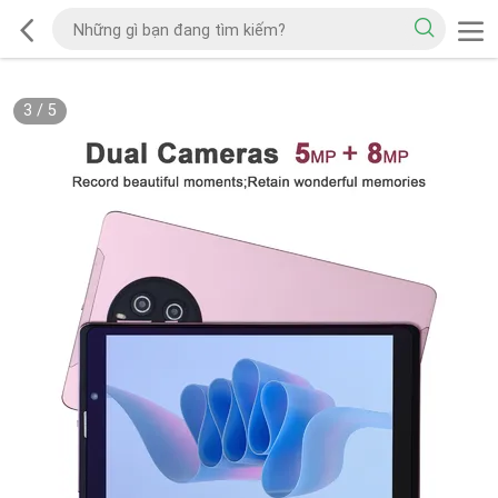
3
/
5