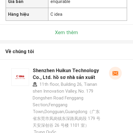
Giá bán
enquirable
Hàng hiệu
C idea
Xem thêm
Về chúng tôi
Shenzhen Huikun Technology
Co., Ltd. hồ sơ nhà sản xuất
11th floor, Building 26, Tianan
shen Innovation Valley, No. 179
Dongshen Road Fenggang
Section,Fenggang
Town,Dongguan,Guangdong（广东
省东莞市凤岗镇东深路凤岗段 179 号
天安深创谷 26 号楼 1101 室）
,Trung Quốc