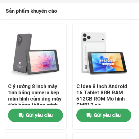
Sản phẩm khuyến cáo
C ý tưởng 8 inch máy
C Idea 8 Inch Android
tính bảng camera kép
16 Tablet 8GB RAM
Nhà
màn hình cảm ứng máy
512GB ROM Mô hình
tính bảng thông minh
CM817 air
PC CM828
Gửi yêu cầu
Gửi yêu cầu
Sản phẩm
Video