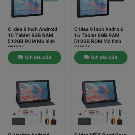
Hướng dẫn VR
C Idea 9 Inch Android
C Idea 9 Inch Android
16 Tablet 8GB RAM
16 Tablet 8GB RAM
Về chúng tôi
512GB ROM Mô hình
512GB ROM Mô hình
CM936
CM936
Tham quan nhà máy
Gửi yêu cầu
Gửi yêu cầu
Kiểm soát chất lượng
Liên hệ chúng tôi
Tin tức
Yêu cầu báo giá
C ý tưởng Android
C Idea MTK Quad Core