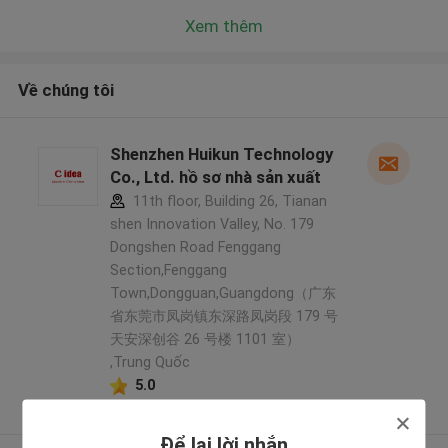
Xem thêm
Về chúng tôi
Shenzhen Huikun Technology
Co., Ltd. hồ sơ nhà sản xuất
11th floor, Building 26, Tianan
shen Innovation Valley, No. 179
Dongshen Road Fenggang
Section,Fenggang
Town,Dongguan,Guangdong（广东
省东莞市凤岗镇东深路凤岗段 179 号
天安深创谷 26 号楼 1101 室）
,Trung Quốc
5.0
Nhà cung cấp xác nhận
Để lại lời nhắn