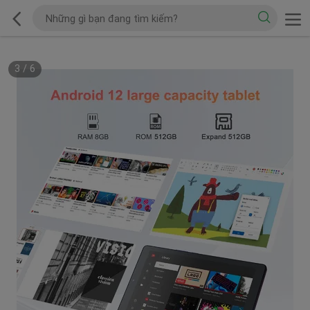
3
/
6