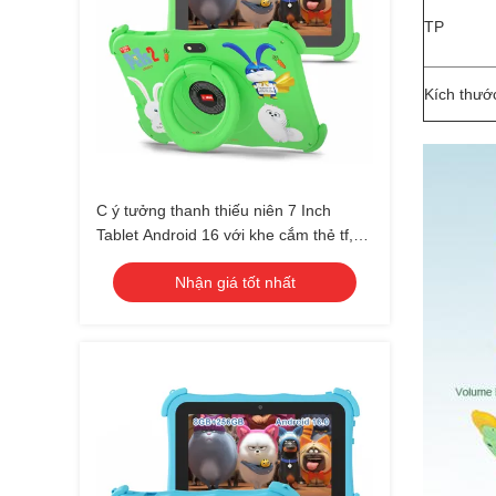
TP
Kích thướ
C ý tưởng thanh thiếu niên 7 Inch
Tablet Android 16 với khe cắm thẻ tf,
WiFi, 8GB + 256GB, 1024 * 600 CM89
Nhận giá tốt nhất