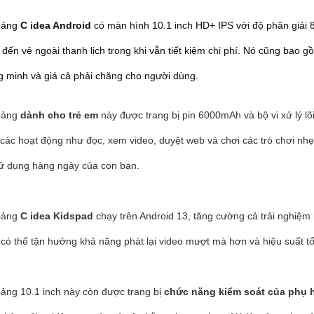
bảng
C idea Android
có màn hình 10.1 inch HD+ IPS với độ phân giải 
ến vẻ ngoài thanh lịch trong khi vẫn tiết kiệm chi phí. Nó cũng bao 
g minh và giá cả phải chăng cho người dùng.
bảng
dành cho trẻ em
này được trang bị pin 6000mAh và bộ vi xử lý lõi
ác hoạt động như đọc, xem video, duyệt web và chơi các trò chơi nhẹ
sử dụng hàng ngày của con bạn.
bảng
C idea Kidspad
chạy trên Android 13, tăng cường cả trải nghiệm 
n có thể tận hưởng khả năng phát lại video mượt mà hơn và hiệu suất tổ
bảng 10.1 inch này còn được trang bị
chức năng kiểm soát của phụ 