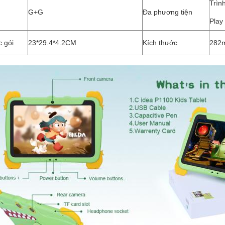
Trìn
G+G
Đa phương tiện
Play
c gói
23*29.4*4.2CM
Kích thước
282