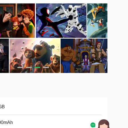
GB
00mAh