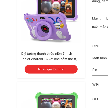
dung, đảm 
Máy tính 
thắc mắc n
CPU
C ý tưởng thanh thiếu niên 7 Inch
Màn hình
Tablet Android 16 với khe cắm thẻ tf,
WiFi, 8GB + 256GB, 1024 * 600 CM89
Nhận giá tốt nhất
Pin
WiFi
GPU