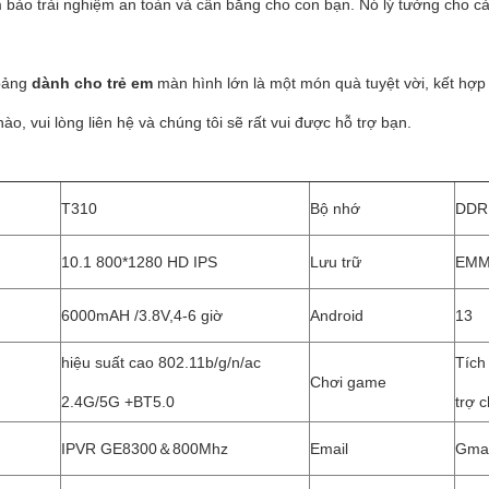
bảo trải nghiệm an toàn và cân bằng cho con bạn. Nó lý tưởng cho cả vi
bảng
dành cho trẻ em
màn hình lớn là một món quà tuyệt vời, kết hợp gi
ào, vui lòng liên hệ và chúng tôi sẽ rất vui được hỗ trợ bạn.
T310
Bộ nhớ
DDR
10.1 800*1280 HD IPS
Lưu trữ
EMM
6000mAH /3.8V
,
4-6 giờ
Android
13
hiệu suất cao 802.11b/g/n/ac
Tích
Chơi game
2.4G/5G +BT5.0
trợ 
IPVR GE8300
＆
800Mhz
Email
Gma