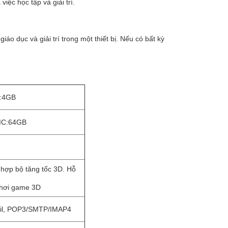
ệc học tập và giải trí.
áo dục và giải trí trong một thiết bị. Nếu có bất kỳ
:
4GB
C:64GB
 hợp bộ tăng tốc 3D. Hỗ
chơi game 3D
il, POP3/SMTP/IMAP4