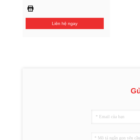
Liên hệ ngay
Gử