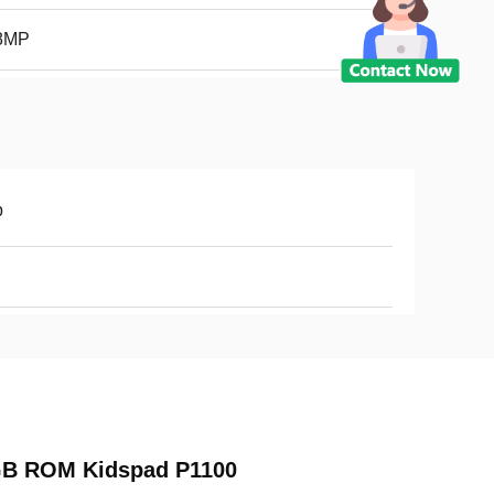
8MP
p
4GB ROM Kidspad P1100