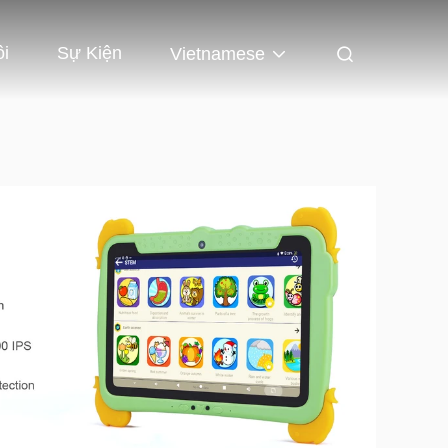
ôi
Sự Kiện
Vietnamese