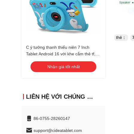
thẻ：
C ý tưởng thanh thiếu niên 7 Inch
Tablet Android 16 với khe cắm thẻ tf,
WiFi, 8GB + 256GB, 1024 * 600 CM89
Nhận giá tốt nhất
LIÊN HỆ VỚI CHÚNG TÔI
86-0755-28260147
support@cideatablet.com