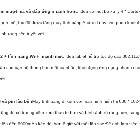
iệm mượt mà và đáp ứng nhanh hơn
C idea có một bộ xử lý 4 * Cort
ạnh mẽ, tốc độ được tăng.máy tính bảng Android này cho phép khởi độn
 phương tiện tuyệt vời
2 + tính năng Wi-Fi mạnh mẽ
C idea tablet hỗ trợ tốc độ cao 802.11a
cấp cho bạn hệ thống bảo mật cá nhân, khởi động ứng dụng nhanh chó
vời
S và pin lâu bền
Máy tính bảng đi kèm với màn hình hiển thị 600 * 1024
rộng để có trải nghiệm xem thực tế hơn và hình ảnh rõ ràng hơn, sáng
c lên đến 6000mAh kéo dài hơn 6 giờ với một lần sạc.Để anh làm việc 