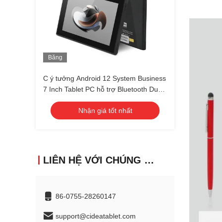
Băng
hình
C ý tưởng Android 12 System Business
7 Inch Tablet PC hỗ trợ Bluetooth Dual
Card Calling với bàn phím CM522
Nhận giá tốt nhất
LIÊN HỆ VỚI CHÚNG TÔI
86-0755-28260147
support@cideatablet.com