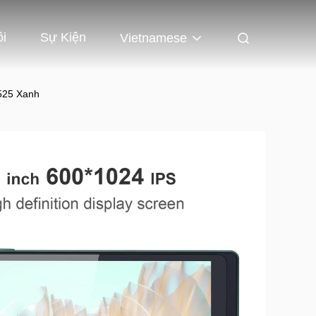
ôi
Sự Kiện
Vietnamese
525 Xanh