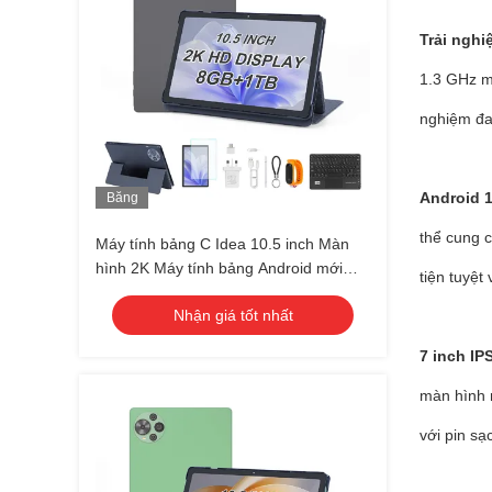
Trải ngh
1.3 GHz m
nghiệm đa
Android 1
Băng
hình
thể cung 
Máy tính bảng C Idea 10.5 inch Màn
hình 2K Máy tính bảng Android mới
tiện tuyệt 
nhất Dành cho sinh viên Cm10500 Plus
Nhận giá tốt nhất
Xám
7 inch IP
màn hình 
với pin sạ