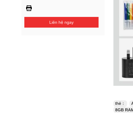
Liên hệ ngay
thẻ：
8GB RAM