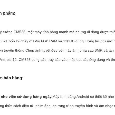
ản phẩm
:
ý tưởng CM525, một máy tính bảng mạnh mẽ nhưng di động được thiết kế
8321 bốn lõi chạy ở 1Với 6GB RAM và 128GB dung lượng lưu trữ mở r
ện truyền thông.Chụp ảnh tuyệt đẹp với máy ảnh phía sau 8MP, và tận 
 Android 12, CM525 cung cấp truy cập vào một loạt các ứng dụng và tí
m bán hàng:
 cho việc sử dụng hàng ngày.
Máy tính bảng Android có thiết kế nh
g thức sách điện tử, phim ảnh, chương trình truyền hình và âm nhạc tr