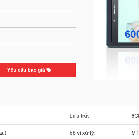
Yêu cầu báo giá
Lưu trữ:
6G
au)
bộ vi xử lý:
MT