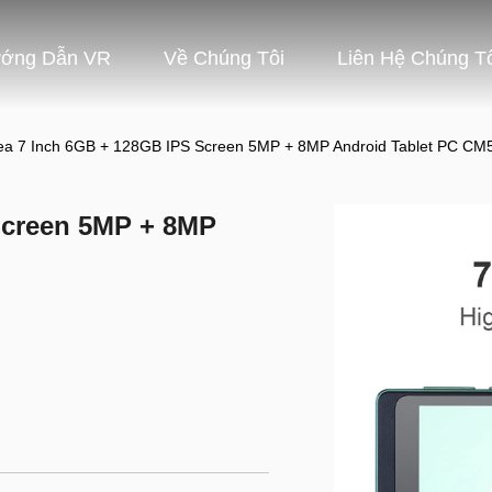
ớng Dẫn VR
Về Chúng Tôi
Liên Hệ Chúng T
ea 7 Inch 6GB + 128GB IPS Screen 5MP + 8MP Android Tablet PC CM
Screen 5MP + 8MP