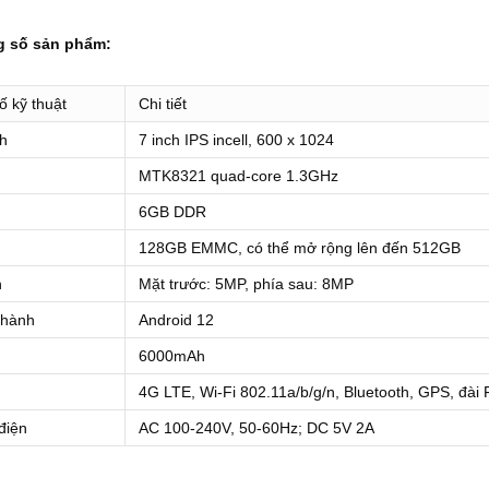
g số sản phẩm:
ố kỹ thuật
Chi tiết
h
7 inch IPS incell, 600 x 1024
MTK8321 quad-core 1.3GHz
6GB DDR
128GB EMMC, có thể mở rộng lên đến 512GB
h
Mặt trước: 5MP, phía sau: 8MP
 hành
Android 12
6000mAh
4G LTE, Wi-Fi 802.11a/b/g/n, Bluetooth, GPS, đài
 điện
AC 100-240V, 50-60Hz; DC 5V 2A