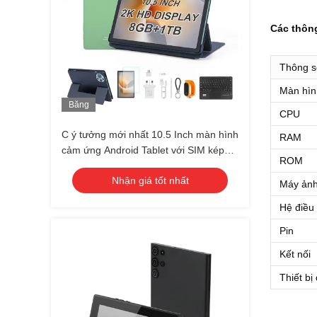
Các thôn
Thông s
Màn hìn
Băng
CPU
hình
C ý tưởng mới nhất 10.5 Inch màn hình
RAM
cảm ứng Android Tablet với SIM kép
ROM
CM10500 Plus màu xanh lá cây
Nhận giá tốt nhất
Máy ản
Hệ điều
Pin
Kết nối
Thiết bị