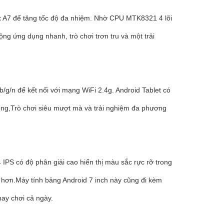
ex A7 để tăng tốc độ đa nhiệm. Nhờ CPU MTK8321 4 lõi
g ứng dụng nhanh, trò chơi trơn tru và một trải
/b/g/n để kết nối với mạng WiFi 2.4g. Android Tablet có
ng,Trò chơi siêu mượt mà và trải nghiệm đa phương
 IPS có độ phân giải cao hiển thị màu sắc rực rỡ trong
 hơn.Máy tính bảng Android 7 inch này cũng đi kèm
hay chơi cả ngày.