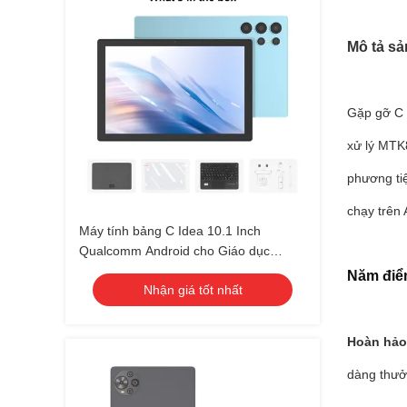
Mô tả s
Gặp gỡ C 
xử lý MTK
phương ti
chạy trên
Máy tính bảng C Idea 10.1 Inch
Qualcomm Android cho Giáo dục
CM9000ultra Xanh
Năm điể
Nhận giá tốt nhất
Hoàn hảo
dàng thưởn